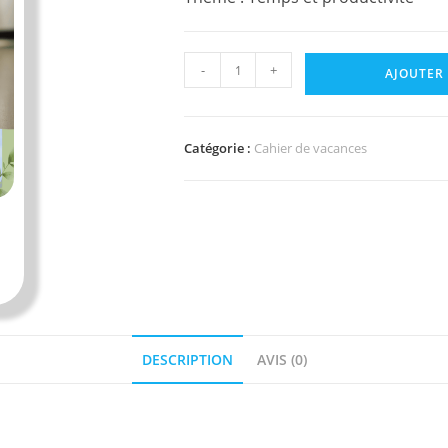
quantité
-
+
AJOUTER
de
Cahier
de
Catégorie :
Cahier de vacances
vacances
2025
:
Temps
et
productivité
DESCRIPTION
AVIS (0)