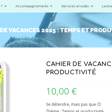
 ?
Accompagnements
Services et outils
Lectu
 DE VACANCES 2025 : TEMPS ET PRODU
CAHIER DE VACANCE
PRODUCTIVITÉ

10,00
€
Se détendre, mais pas que 🙂
Thème : Temps et productivité