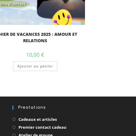
HIER DE VACANCES 2025 : AMOUR ET
RELATIONS
10,00
€
Ajouter au panier
Prestations
S’ouvre
Cadeaux et articles
dans
S’ouvre
Premier contact cadeau
un
dans
vre
S’ouvre
Atelier de groupe
nouvel