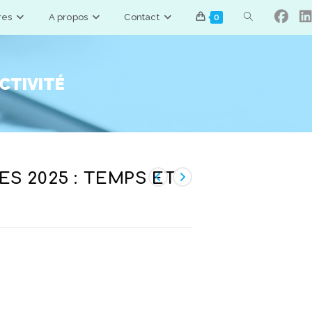
Toggle
res
A propos
Contact
0
website
CTIVITÉ
search
S 2025 : TEMPS ET