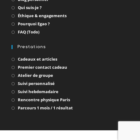
dans
S’ouvre
Qui suis-je ?
un
dans
S’ouvre
Éthique & engagements
nouvel
un
dans
onglet
S’ouvre
Pourquoi Egao ?
nouvel
un
dans
onglet
S’ouvre
FAQ (Todo)
nouvel
un
dans
onglet
nouvel
un
onglet
Prestations
nouvel
onglet
S’ouvre
Cadeaux et articles
dans
S’ouvre
Premier contact cadeau
un
dans
S’ouvre
Atelier de groupe
nouvel
un
dans
onglet
S’ouvre
Suivi personnalisé
nouvel
un
dans
onglet
S’ouvre
Suivi hebdomadaire
nouvel
un
dans
onglet
S’ouvre
Rencontre physique Paris
nouvel
un
dans
onglet
S’ouvre
Parcours 1 mois / 1 résultat
nouvel
un
dans
onglet
nouvel
un
onglet
nouvel
onglet