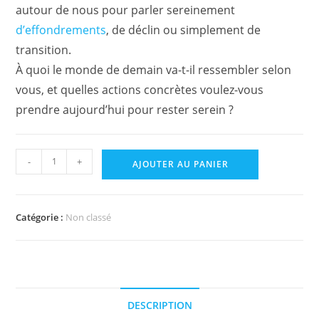
autour de nous pour parler sereinement
d’effondrements
, de déclin ou simplement de
transition.
À quoi le monde de demain va-t-il ressembler selon
vous, et quelles actions concrètes voulez-vous
prendre aujourd’hui pour rester serein ?
quantité
-
+
AJOUTER AU PANIER
de
Accompagnement
Effondrement
Catégorie :
Non classé
et
résilience
:
Réussir
sa
DESCRIPTION
transition.