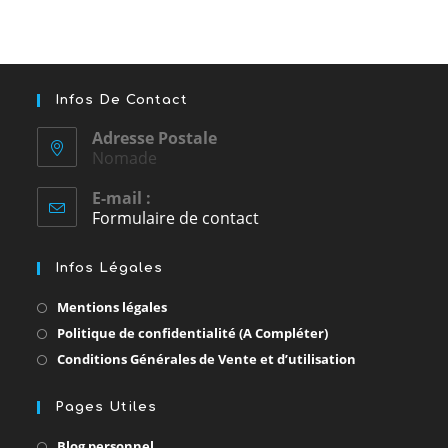
Infos De Contact
Adresse Postale
Nomade
E-mail :
Formulaire de contact
Infos Légales
Mentions légales
Politique de confidentialité (A Compléter)
Conditions Générales de Vente et d’utilisation
Pages Utiles
S’ouvre
Blog personnel